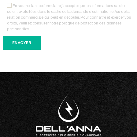
En soumettant ce formulaire j'accepte que les informations saisies
soient exploitées dans le cadre de la demande d'estimation et/ou de la
relation commerciale qui peut en découler. Pour connaître et exercer vos
droits, veuillez consulter notre politique de protection des données
personnelles.